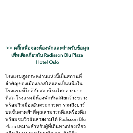
>> คลิ๊กเพื่อจองห้องพักและสำหรับข้อมูล
เพิ่มเติมเกี่ยวกับ 
Radisson Blu Plaza 
Hotel Oslo
โรงแรมสูงตระหง่านแห่งนี้เป็นสถานที่
สำคัญของเมืองออสโลและเป็นหนึ่งใน
โรงแรมที่ใกล้กับสถานีรถไฟกลางมาก
ที่สุด โรงแรมมีห้องพักทันสมัยกว้างขวาง
พร้อมวิวเมืองอันตระการตา รวมถึงบาร์
บนชั้นดาดฟ้าที่คุณสามารถดื่มเครื่องดื่ม
พร้อมชมวิวอันสวยงามได้ Radisson Blu 
Plaza เหมาะสำหรับผู้ที่เดินทางท่องเที่ยว