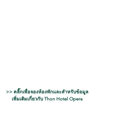
>> คลิ๊กเพื่อจองห้องพักและสำหรับข้อมูล
เพิ่มเติมเกี่ยวกับ 
Thon Hotel Opera