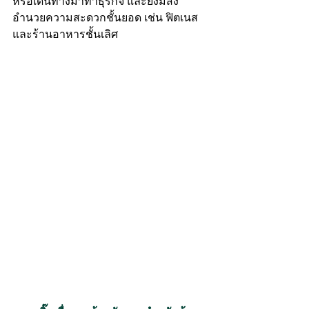
หรือเดินทางมาทำธุรกิจ และยังมีสิ่ง
อำนวยความสะดวกชั้นยอด เช่น ฟิตเนส
และร้านอาหารชั้นเลิศ