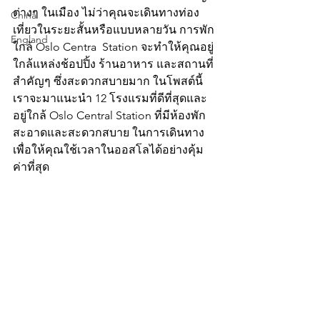
ต่างๆ ในเมือง ไม่ว่าคุณจะเดินทางท่อง
China
เที่ยวในระยะสั้นหรือแบบหลายวัน การพัก
England
ใกล้ Oslo Centra  Station จะทำให้คุณอยู่
ใกล้แหล่งช้อปปิ้ง ร้านอาหาร และสถานที่
สำคัญๆ ซึ่งสะดวกสบายมาก ในโพสต์นี้
เราจะมาแนะนำ 12 โรงแรมที่ดีที่สุดและ
อยู่ใกล้ Oslo Central Station ที่มีห้องพัก
สะอาดและสะดวกสบาย ในการเดินทาง
เพื่อให้คุณใช้เวลาในออสโลได้อย่างคุ้ม
ค่าที่สุด