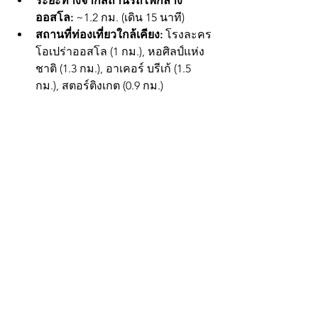
ระยะทางจากสถานีรถไฟกลาง
ออสโล:
 ~1.2 กม. (เดิน 15 นาที)
สถานที่ท่องเที่ยวใกล้เคียง:
 โรงละคร
โอเปร่าออสโล (1 กม.), หอศิลป์แห่ง
ชาติ (1.3 กม.), อาเคอร์ บรีเก้ (1.5 
กม.), สตอร์ติงเกต (0.9 กม.)