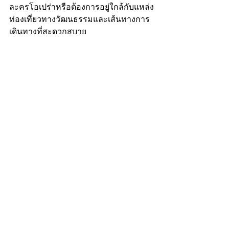
ละครโอเปร่าหรือต้องการอยู่ใกล้กับแหล่ง
ท่องเที่ยวทางวัฒนธรรมและเส้นทางการ
เดินทางที่สะดวกสบาย