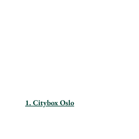
1. Citybox Oslo