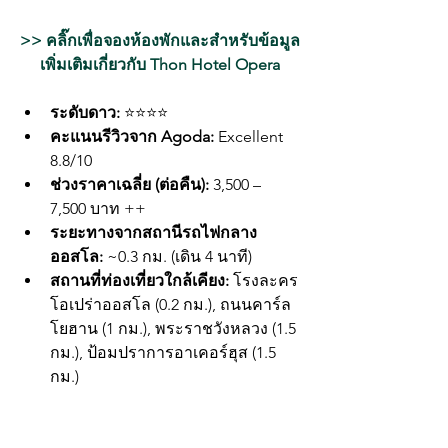
>> คลิ๊กเพื่อจองห้องพักและสำหรับข้อมูล
เพิ่มเติมเกี่ยวกับ 
Thon Hotel Opera
ระดับดาว:
 ⭐⭐⭐⭐
คะแนนรีวิวจาก Agoda:
 Excellent 
8.8/10
ช่วงราคาเฉลี่ย (ต่อคืน):
 3,500 – 
7,500 บาท ++
ระยะทางจากสถานีรถไฟกลาง
ออสโล:
 ~0.3 กม. (เดิน 4 นาที)
สถานที่ท่องเที่ยวใกล้เคียง:
 โรงละคร
โอเปร่าออสโล (0.2 กม.), ถนนคาร์ล 
โยฮาน (1 กม.), พระราชวังหลวง (1.5 
กม.), ป้อมปราการอาเคอร์ฮุส (1.5 
กม.)