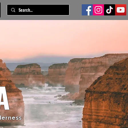
A
derness