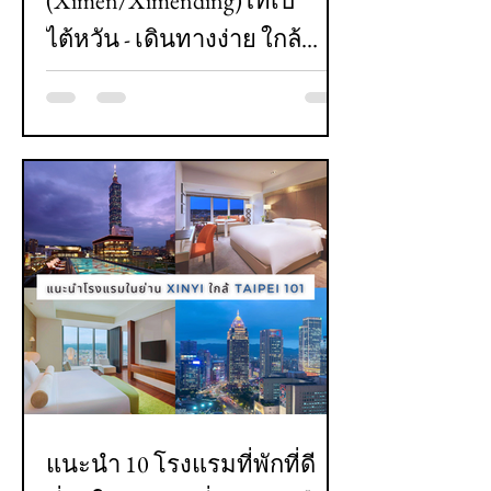
(Ximen/Ximending)ไทเป
ไต้หวัน - เดินทางง่าย ใกล้
สถานีรถไฟ สะอาด สะดวก
สบาย บริการดีและคุ้มราคา -
อัปเดต ปี 2024
แนะนำ 10 โรงแรมที่พักที่ดี