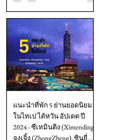
แนะนำที่พัก 5 ย่านยอดนิยม
ในไทเป ไต้หวัน อัปเดต ปี
2024 - ซีเหมินติง (Ximending),
จงเจิ้ง (ZhongZheng), ซินยี่