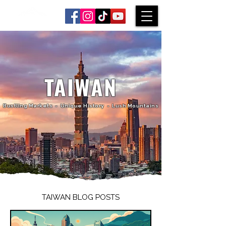
A WORLD EXPLORED
TAIWAN
Bustling Markets - Unique History - Lush Mountains
TAIWAN BLOG POSTS