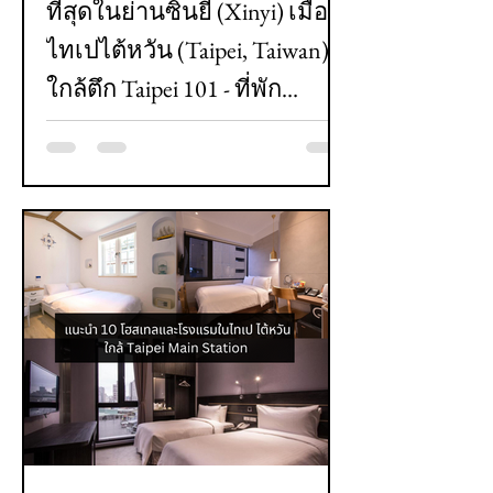
ที่สุดในย่านซินยี่ (Xinyi) เมือง
ไทเปไต้หวัน (Taipei, Taiwan)
ใกล้ตึก Taipei 101 - ที่พัก
สะอาด วิวสวย ปลอดภัย เดิน
ทางง่าย ใกล้สถานีรถไฟราคา
คุ้มค่า- อัปเดต ปี 2024