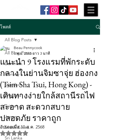
A WORLD EXPLORED
โพสต์
All Blog Posts
Beau Pennycook
All Blog Posts
5 พ.ย. 2565
ยาว 3 นาที
แนะนำ 9 โรงแรมที่พักระดับ
Denmark
กลางในย่านจิมซาจุ่ย ฮ่องกง
Norway
(Tsim Sha Tsui, Hong Kong) -
Sweden
เดินทางง่ายใกล้สถานีรถไฟ
Thailand
สะอาด สะดวกสบาย
Taiwan
ปลอดภัย ราคาถูก
Japan
อัปเดตเมื่อ
10 ส.ค. 2568
South Korea
ได้รับ NaN เต็ม 5 ดาว
Sri Lanka