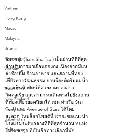
Vietnam
Hong Kong
Macau
Malaysia
Brunei
Singapore
จิมซาจุ่ย (Tsim Sha Tsui) เป็นย่านที่ดีที่สุด
สำหรับการมาเยือนฮ่องกง เนื่องจากมีแห
Vietnam
ล่งช้อปปิ้ง ร้านอาหาร และสถานที่ท่อง
Laos
เที่ยวทางวัฒนธรรม ย่านนี้จะติดริมแม่น้ำ 
มองเห็นทิวทัศน์ที่สวยงามของอ่าว
Travel Tips
วิคตอเรีย และสามารถเดินทางไปยังสถาน
New Zealand
ที่ท่องเที่ยวยอดนิยมได้ เช่น ท่าเรือ Star 
Kazakhstan
Ferry และ Avenue of Stars ได้โดย
สะดวก ในบล็อกโพสต์นี้ เราจะขอแนะนำ
Uzbekistan
โรงแรมระดับกลางที่ดีที่สุดจำนวน 9 แห่ง
Philippines
ในจิมซาจุ่ย ที่เป็นอีกทางเลือกที่พัก