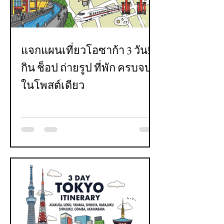
แจกแผนเที่ยวโอซาก้า 3 วัน!
กิน ช็อป ถ่ายรูป ที่พัก ครบจบ
ในโพสต์เดียว