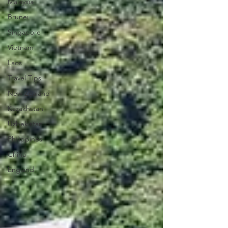
Malaysia
Brunei
Singapore
Vietnam
Laos
Travel Tips
New Zealand
Kazakhstan
Uzbekistan
Philippines
China
England