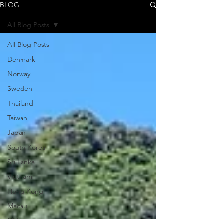
BLOG
All Blog Posts
All Blog Posts
Denmark
Norway
Sweden
Thailand
Taiwan
Japan
South Korea
Sri Lanka
Vietnam
Hong Kong
Macau