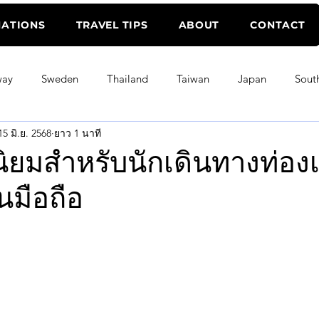
NATIONS
TRAVEL TIPS
ABOUT
CONTACT
way
Sweden
Thailand
Taiwan
Japan
Sout
15 มิ.ย. 2568
ยาว 1 นาที
acau
Malaysia
Brunei
Singapore
Vietnam
ิยมสำหรับนักเดินทางท่องเ
ในมือถือ
Uzbekistan
Philippines
China
England
าว