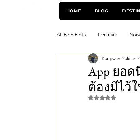
HOME
BLOG
DESTI
A WORLD EXPLORED
All Blog Posts
Denmark
Nor
Kungwan Auksorn
Vietnam
Hong Kong
M
App ยอดน
ต้องมีไว้
New Zealand
Kazakhstan
ได้รับ NaN เต็ม 5 ด